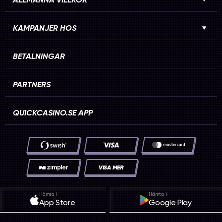
KAMPANJER HOS
BETALNINGAR
PARTNERS
QUICKCASINO.SE APP
VISA MER
Hämta i
Hämta i
App Store
Google Play