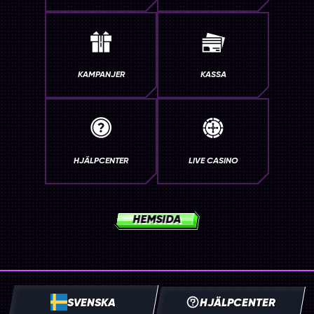
KAMPANJER
KASSA
HJÄLPCENTER
LIVE CASINO
HEMSIDA
SVENSKA
HJÄLPCENTER