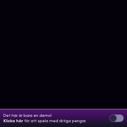
Det här är bara en demo!
Klicka här
för att spela med riktiga pengar.