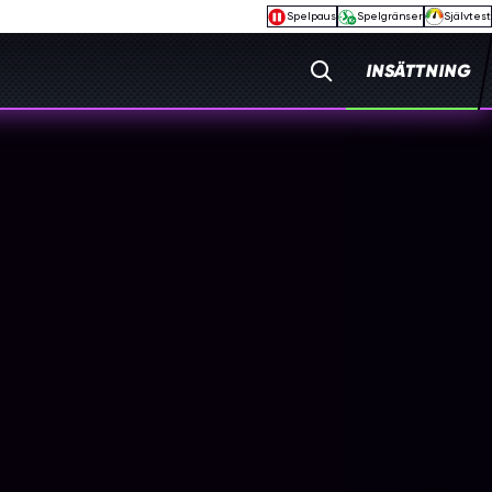
Spelpaus
Spelgränser
Självtest
INSÄTTNING