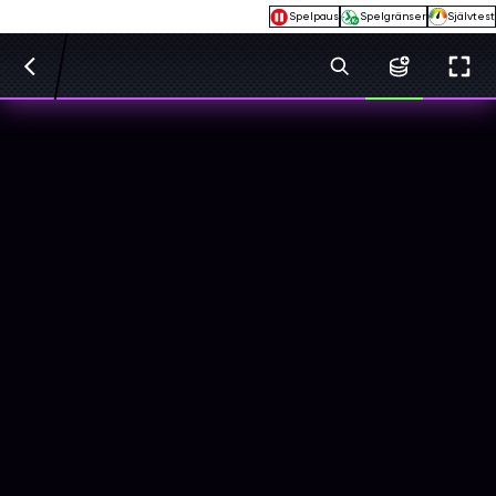
Spelpaus
Spelgränser
Självtest