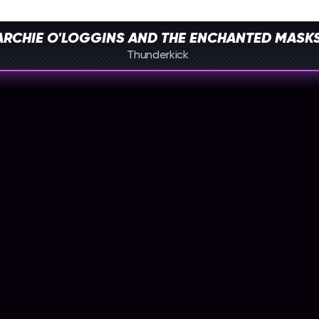
ARCHIE O'LOGGINS AND THE ENCHANTED MASK
Thunderkick