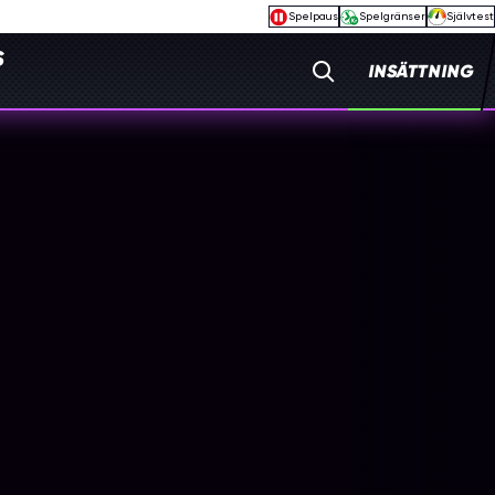
Spelpaus
Spelgränser
Självtest
S
INSÄTTNING