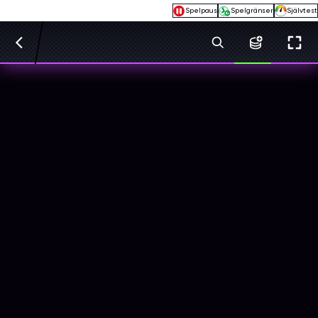
Spelpaus
Spelgränser
Självtest