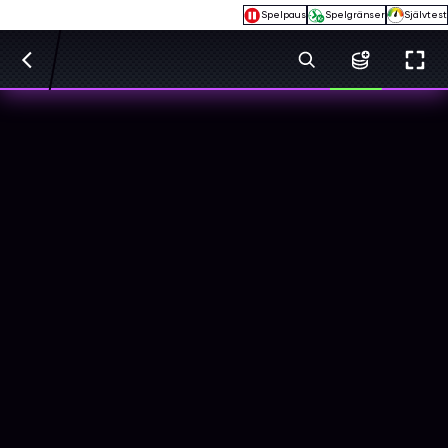
Spelpaus
Spelgränser
Självtest