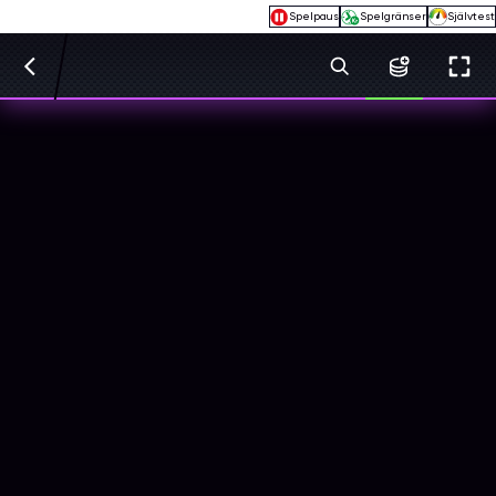
Spelpaus
Spelgränser
Självtest