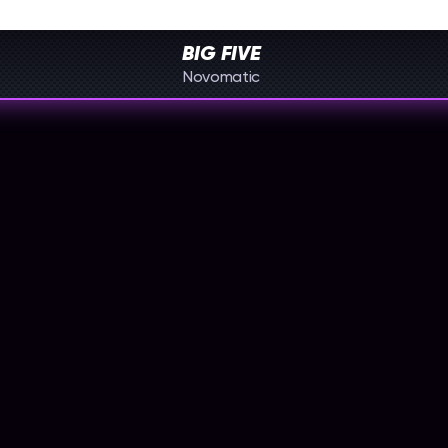
BIG FIVE
Novomatic