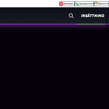
Spelpaus
Spelgränser
Självtest
INSÄTTNING