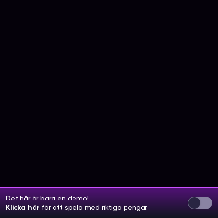
Det här är bara en demo!
Klicka här
för att spela med riktiga pengar.