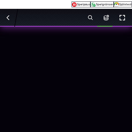
Spelpaus
Spelgränser
Självtest