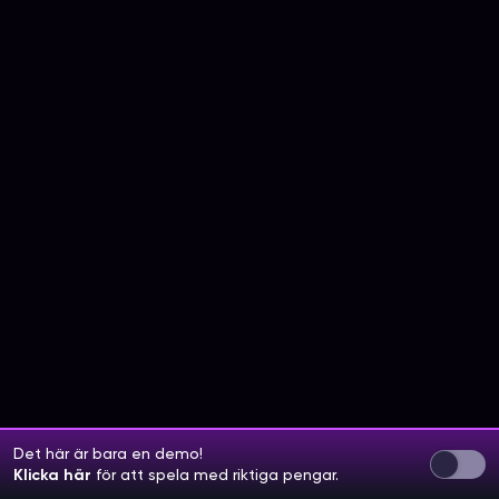
Det här är bara en demo!
Klicka här
för att spela med riktiga pengar.