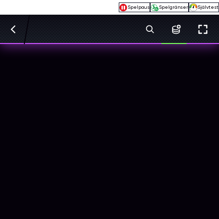
Spelpaus
Spelgränser
Självtest