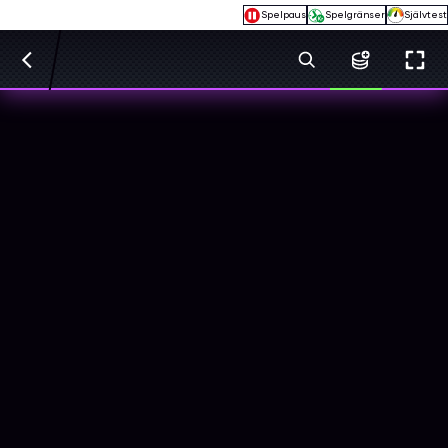
Spelpaus
Spelgränser
Självtest