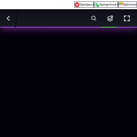
Spelpaus
Spelgränser
Självtest