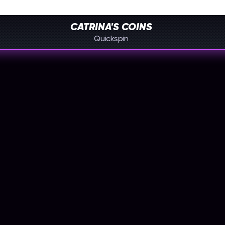
CATRINA'S COINS
Quickspin