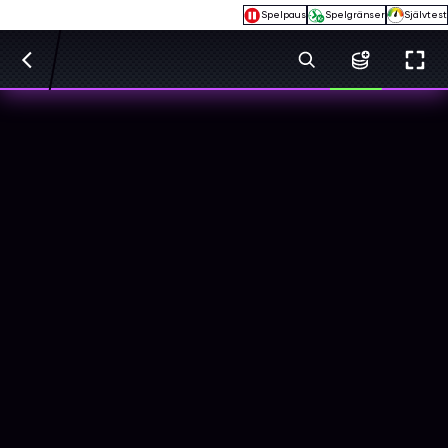
Spelpaus
Spelgränser
Självtest