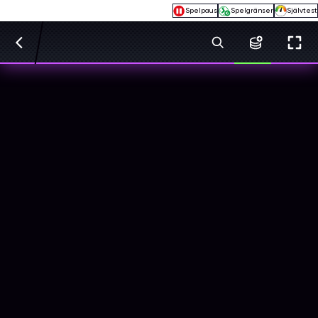
Spelpaus
Spelgränser
Självtest