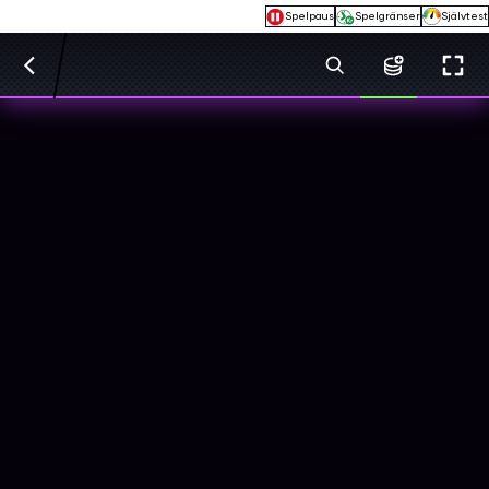
Spelpaus
Spelgränser
Självtest