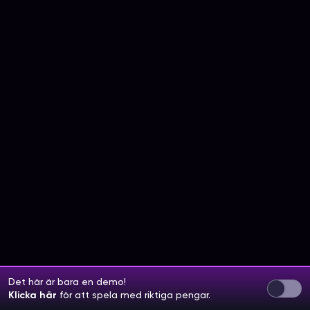
Det här är bara en demo!
Klicka här
för att spela med riktiga pengar.