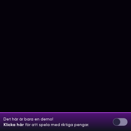
Det här är bara en demo!
Klicka här
för att spela med riktiga pengar.