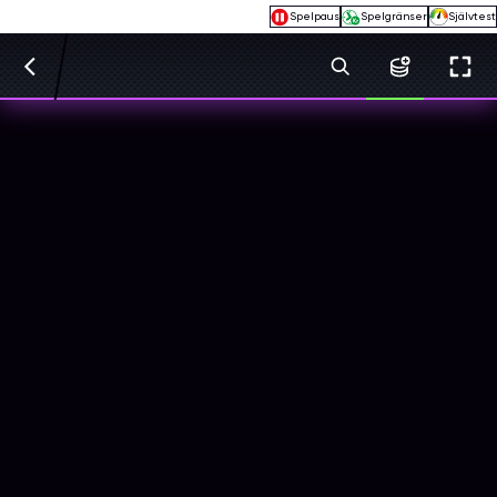
Spelpaus
Spelgränser
Självtest