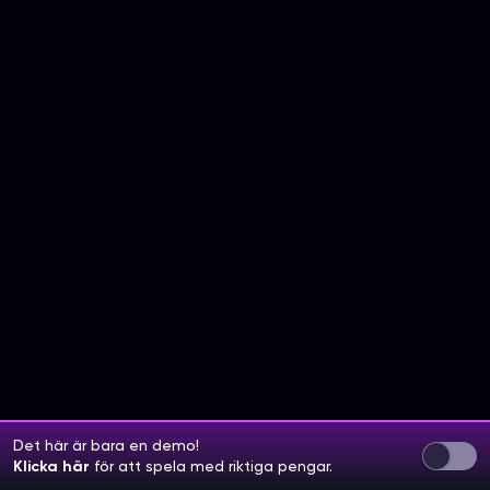
Det här är bara en demo!
Klicka här
för att spela med riktiga pengar.