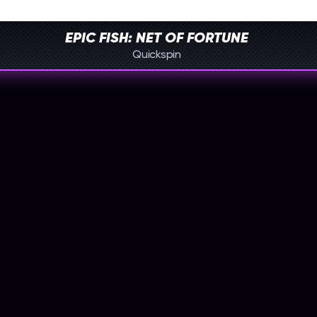
EPIC FISH: NET OF FORTUNE
Quickspin