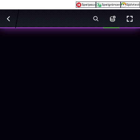
Spelpaus
Spelgränser
Självtest