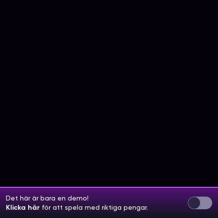
Det här är bara en demo!
Klicka här
för att spela med riktiga pengar.