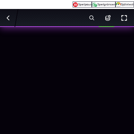
Spelpaus
Spelgränser
Självtest