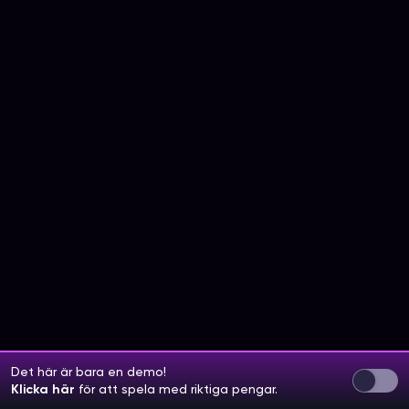
Det här är bara en demo!
Klicka här
för att spela med riktiga pengar.