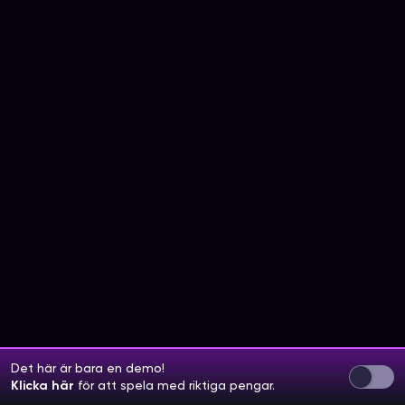
Det här är bara en demo!
Klicka här
för att spela med riktiga pengar.