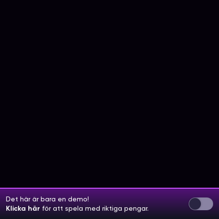
Det här är bara en demo!
Klicka här
för att spela med riktiga pengar.