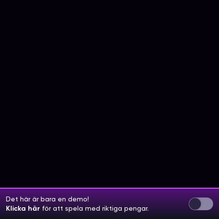
Det här är bara en demo!
Klicka här
för att spela med riktiga pengar.