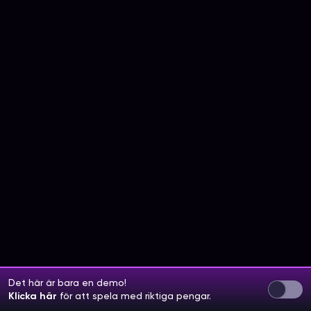
Det här är bara en demo!
Klicka här
för att spela med riktiga pengar.