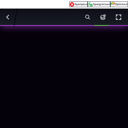
Spelpaus
Spelgränser
Självtest