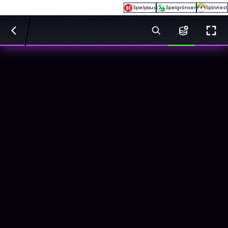
Spelpaus
Spelgränser
Självtest