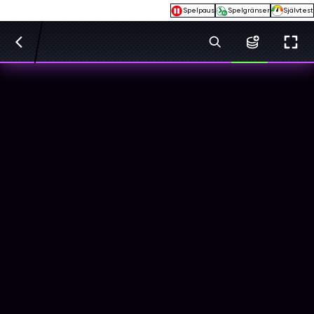
Spelpaus
Spelgränser
Självtest