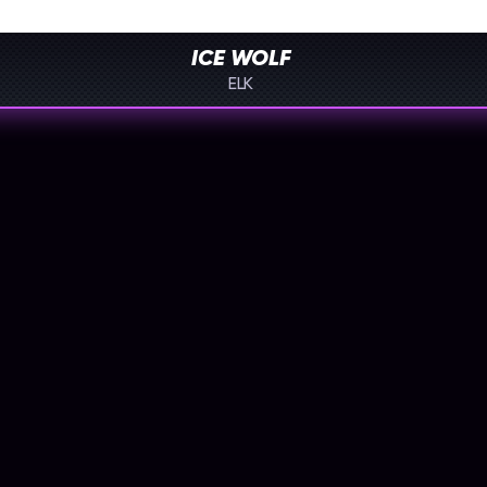
ICE WOLF
ELK