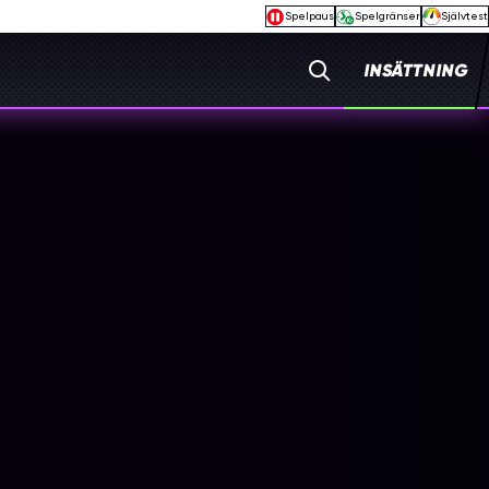
Spelpaus
Spelgränser
Självtest
INSÄTTNING