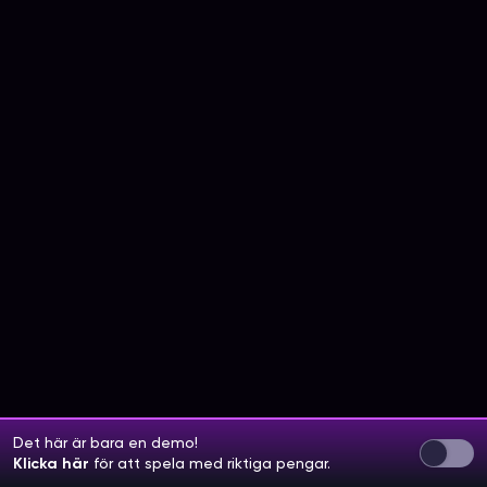
Det här är bara en demo!
Klicka här
för att spela med riktiga pengar.