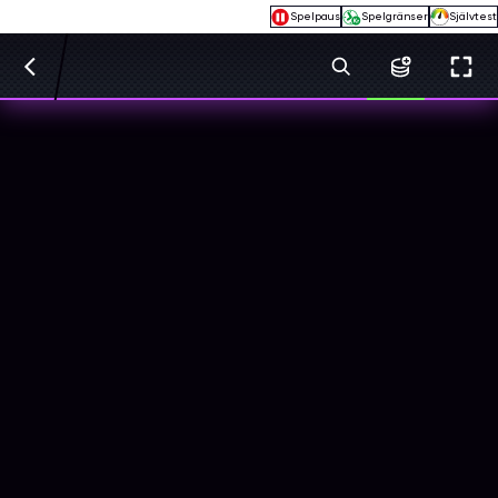
Spelpaus
Spelgränser
Självtest