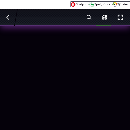
Spelpaus
Spelgränser
Självtest