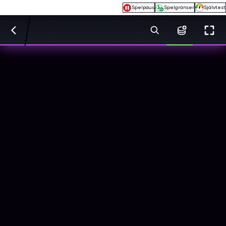
Spelpaus
Spelgränser
Självtest