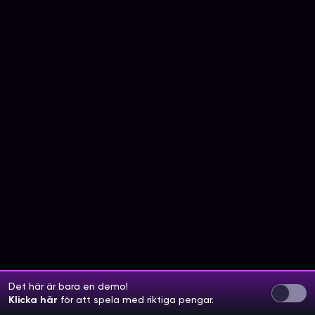
Det här är bara en demo!
Klicka här
för att spela med riktiga pengar.