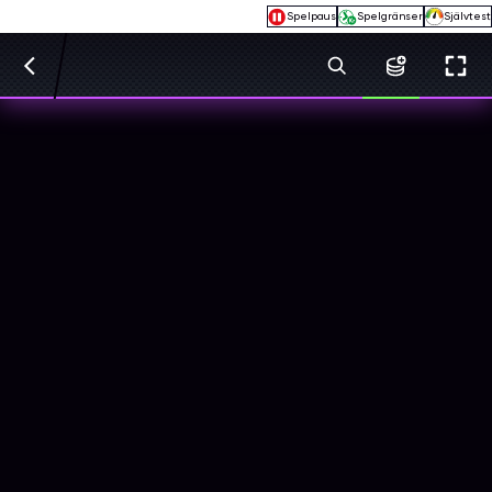
Spelpaus
Spelgränser
Självtest