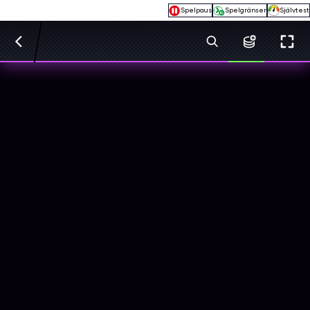
Spelpaus
Spelgränser
Självtest