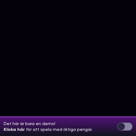
Det här är bara en demo!
Klicka här
för att spela med riktiga pengar.