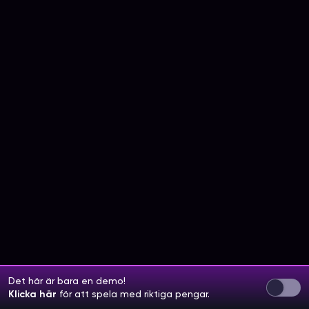
Det här är bara en demo!
Klicka här
för att spela med riktiga pengar.