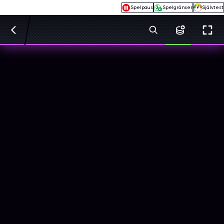
Spelpaus
Spelgränser
Självtest