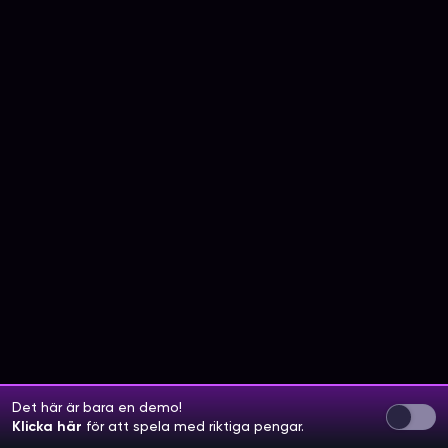
Det här är bara en demo!
Klicka här
för att spela med riktiga pengar.