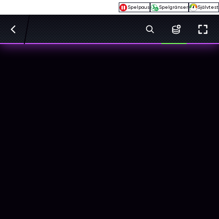
Spelpaus
Spelgränser
Självtest