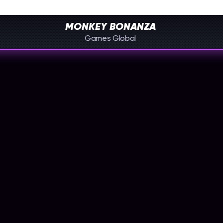
MONKEY BONANZA
Games Global