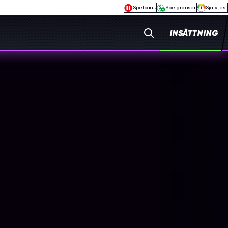
Spelpaus
Spelgränser
Självtest
INSÄTTNING