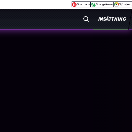
Spelpaus
Spelgränser
Självtest
INSÄTTNING