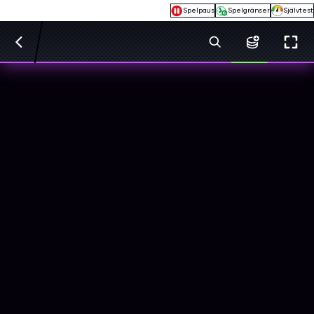
Spelpaus
Spelgränser
Självtest