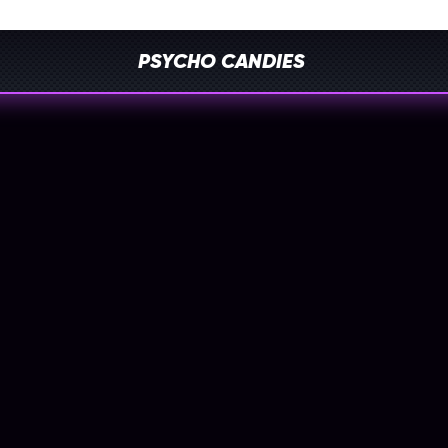
PSYCHO CANDIES