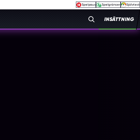
Spelpaus
Spelgränser
Självtest
INSÄTTNING