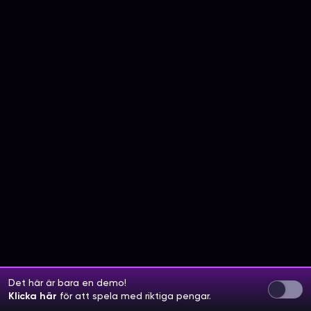
Det här är bara en demo!
Klicka här
för att spela med riktiga pengar.