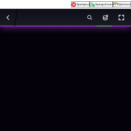
Spelpaus
Spelgränser
Självtest