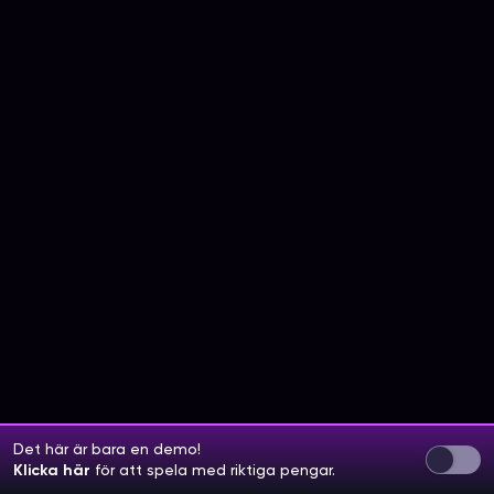
Det här är bara en demo!
Klicka här
för att spela med riktiga pengar.