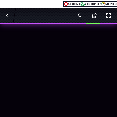
Spelpaus
Spelgränser
Självtest